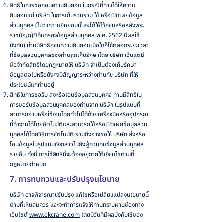
สิทธิในการขอถอนความยินยอม ในกรณีที่ท่านได้ให้ความ
ยินยอมแก่ บริษัท ในการเก็บรวบรวม ใช้ หรือเปิดเผยข้อมูล
ส่วนบุคคล (ไม่ว่าความยินยอมนั้นจะได้ให้ไว้ก่อนหรือหลังพระ
ราชบัญญัติคุ้มครองข้อมูลส่วนบุคคล พ.ศ. 2562 มีผลใช้
บังคับ) ท่านมีสิทธิถอนความยินยอมเมื่อใดก็ได้ตลอดระยะเวลา
ที่ข้อมูลส่วนบุคคลของท่านถูกเก็บรักษาโดย บริษัท เว้นแต่มี
ข้อจำกัดสิทธิโดยกฎหมายให้ บริษัท จำเป็นต้องเก็บรักษา
ข้อมูลต่อไปหรือยังคงมีสัญญาระหว่างท่านกับ บริษัท ที่ให้
ประโยชน์แก่ท่านอยู่
สิทธิในการขอรับ ส่งหรือโอนข้อมูลส่วนบุคคล ท่านมีสิทธิใน
การขอรับข้อมูลส่วนบุคคลของท่านจาก บริษัท ในรูปแบบที่
สามารถอ่านหรือใช้งานโดยทั่วไปได้ด้วยเครื่องมือหรืออุปกรณ์
ที่ทำงานได้โดยอัตโนมัติและสามารถใช้หรือเปิดเผยข้อมูลส่วน
บุคคลได้โดยวิธีการอัตโนมัติ รวมถึงอาจขอให้ บริษัท ส่งหรือ
โอนข้อมูลในรูปแบบดังกล่าวไปยังผู้ควบคุมข้อมูลส่วนบุคคล
รายอื่น ทั้งนี้ การใช้สิทธินี้จะต้องอยู่ภายใต้เงื่อนไขตามที่
กฎหมายกำหนด
7. การทบทวนและปรับปรุงนโยบาย
บริษัท อาจพิจารณาปรับปรุง แก้ไขหรือเปลี่ยนแปลงนโยบายนี้
ตามที่เห็นสมควร และจะทำการแจ้งให้ท่านทราบผ่านช่องทาง
เว็บไซต์
www.ekcrane.com
โดยมีวันที่มีผลบังคับใช้ของ