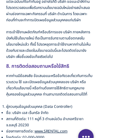
แต่ละฉบับแก้ไขกำกับอยู่ อย่างไรก็ดี บริษัท ขอแนะนำให้ท่าน
โปรดตรวจสอบเพื่อรับทราบนโยบายฉบับใหม่อย่างสม่ำเสมอ
ผ่านช่องทางเฉพาะกิจกรรมที่ บริษัท ดำเนินการ โดยเฉพาะ
ก่อนที่ท่านจะทำการเปิดเผยข้อมูลส่วนบุคคลแก่บริษัท
การเข้าใช้งานผลิตภัณฑ์หรือบริการของ บริษัท ภายหลังการ
บังคับใช้นโยบายใหม่ ถือเป็นการรับทราบตามข้อตกลงใน
นโยบายใหม่แล้ว ทั้งนี้ โปรดหยุดการเข้าใช้งานหากท่านไม่เห็น
ด้วยกับรายละเอียดในนโยบายฉบับนี้และโปรดติดต่อมายัง
บริษัท เพื่อชี้แจงข้อเท็จจริงต่อไป
8. การติดต่อสอบถามหรือใช้สิทธิ
หากท่านมีข้อสงสัย ข้อเสนอแนะหรือข้อกังวลเกี่ยวกับการเก็บ
รวบรวม ใช้ และเปิดเผยข้อมูลส่วนบุคคลของ บริษัท หรือ
เกี่ยวกับนโยบายนี้ หรือท่านต้องการใช้สิทธิตามกฎหมาย
คุ้มครองข้อมูลส่วนบุคคล ท่านสามารถติดต่อสอบถามได้ที่
ผู้ควบคุมข้อมูลส่วนบุคคล (Data Controller)
ชื่อ: บริษัท เอส เร็นทรัล จำกัด
สถานที่ติดต่อ: 111 หมู่ที่ 3 ตำบลบ่อวิน อำเภอศรีราชา
จ.ชลบุรี 20230
ช่องทางการติดต่อ:
www.SRENTAL.com
โทรติดต่อ:
02-000-0000