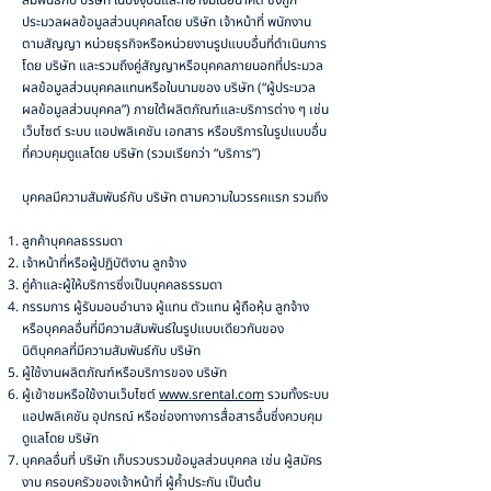
สัมพันธ์กับ บริษัท ในปัจจุบันและที่อาจมีในอนาคต ซึ่งถูก
ประมวลผลข้อมูลส่วนบุคคลโดย บริษัท เจ้าหน้าที่ พนักงาน
ตามสัญญา หน่วยธุรกิจหรือหน่วยงานรูปแบบอื่นที่ดำเนินการ
โดย บริษัท และรวมถึงคู่สัญญาหรือบุคคลภายนอกที่ประมวล
ผลข้อมูลส่วนบุคคลแทนหรือในนามของ บริษัท (“ผู้ประมวล
ผลข้อมูลส่วนบุคคล”) ภายใต้ผลิตภัณฑ์และบริการต่าง ๆ เช่น
เว็บไซต์ ระบบ แอปพลิเคชัน เอกสาร หรือบริการในรูปแบบอื่น
ที่ควบคุมดูแลโดย บริษัท (รวมเรียกว่า “บริการ”)
บุคคลมีความสัมพันธ์กับ บริษัท ตามความในวรรคแรก รวมถึง
ลูกค้าบุคคลธรรมดา
เจ้าหน้าที่หรือผู้ปฏิบัติงาน ลูกจ้าง
คู่ค้าและผู้ให้บริการซึ่งเป็นบุคคลธรรมดา
กรรมการ ผู้รับมอบอำนาจ ผู้แทน ตัวแทน ผู้ถือหุ้น ลูกจ้าง
หรือบุคคลอื่นที่มีความสัมพันธ์ในรูปแบบเดียวกันของ
นิติบุคคลที่มีความสัมพันธ์กับ บริษัท
ผู้ใช้งานผลิตภัณฑ์หรือบริการของ บริษัท
ผู้เข้าชมหรือใช้งานเว็บไซต์
www.srental.com
รวมทั้งระบบ
แอปพลิเคชัน อุปกรณ์ หรือช่องทางการสื่อสารอื่นซึ่งควบคุม
ดูแลโดย บริษัท
บุคคลอื่นที่ บริษัท เก็บรวบรวมข้อมูลส่วนบุคคล เช่น ผู้สมัคร
งาน ครอบครัวของเจ้าหน้าที่ ผู้ค้ำประกัน เป็นต้น