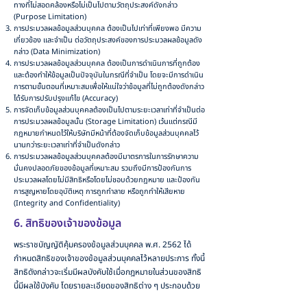
ทางที่ไม่สอดคล้องหรือไม่เป็นไปตามวัตถุประสงค์ดังกล่าว
(Purpose Limitation)
การประมวลผลข้อมูลส่วนบุคคล ต้องเป็นไปเท่าที่เพียงพอ มีความ
เกี่ยวข้อง และจำเป็น ต่อวัตถุประสงค์ของการประมวลผลข้อมูลดัง
กล่าว (Data Minimization)
การประมวลผลข้อมูลส่วนบุคคล ต้องเป็นการดำเนินการที่ถูกต้อง
และต้องทำให้ข้อมูลเป็นปัจจุบันในกรณีที่จำเป็น โดยจะมีการดำเนิน
การตามขั้นตอนที่เหมาะสมเพื่อให้แน่ใจว่าข้อมูลที่ไม่ถูกต้องดังกล่าว
ได้รับการปรับปรุงแก้ไข (Accuracy)
การจัดเก็บข้อมูลส่วนบุคคลต้องเป็นไปตามระยะเวลาเท่าที่จำเป็นต่อ
การประมวลผลข้อมูลนั้น (Storage Limitation) เว้นแต่กรณีมี
กฎหมายกำหนดไว้ให้บริษัทมีหน้าที่ต้องจัดเก็บข้อมูลส่วนบุคคลไว้
นานกว่าระยะเวลาเท่าที่จำเป็นดังกล่าว
การประมวลผลข้อมูลส่วนบุคคลต้องมีมาตรการในการรักษาความ
มั่นคงปลอดภัยของข้อมูลที่เหมาะสม รวมถึงมีการป้องกันการ
ประมวลผลโดยไม่มีสิทธิหรือโดยไม่ชอบด้วยกฎหมาย และป้องกัน
การสูญหายโดยอุบัติเหตุ การถูกทำลาย หรือถูกทำให้เสียหาย
(Integrity and Confidentiality)
6. สิทธิของเจ้าของข้อมูล
พระราชบัญญัติคุ้มครองข้อมูลส่วนบุคคล พ.ศ. 2562 ได้
กำหนดสิทธิของเจ้าของข้อมูลส่วนบุคคลไว้หลายประการ ทั้งนี้
สิทธิดังกล่าวจะเริ่มมีผลบังคับใช้เมื่อกฎหมายในส่วนของสิทธิ
นี้มีผลใช้บังคับ โดยรายละเอียดของสิทธิต่าง ๆ ประกอบด้วย